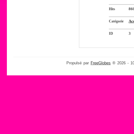
Hits
86
Catégorie
Acc
ID
3
Propulsé par
FreeGlobes
® 2026 - 10