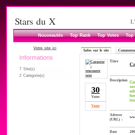
Stars du X
L
Nouveautés
Top Rank
Top Votes
Top 
Votre site ici
Infos sur le site
Commentai
Informations
Titre
Ca
7 Site(s)
2 Catégorie(s)
Description
Ca
se
30
ad
fe
Votes
le
Voter
Adresse
ww
(URL) :
Date
20